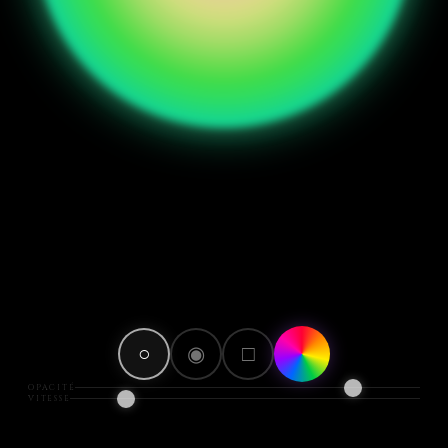
○
◉
□
AR
OPACITÉ
VITESSE